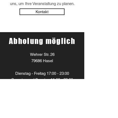
uns, um Ihre Veranstaltung zu planen.
Kontakt
Abholung möglich
Wehrer Str. 26
79686 Hasel
Dienstag - Freitag 17:00 - 23:00
Samstag und Sonntag 11
:0
0 - 23
:00
info@osteria-hasel.de
Tel: +49 (0) 7762 5322291