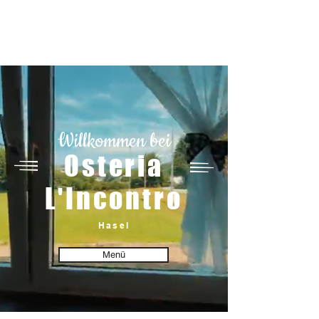
Willkommen bei
Osteria
L'Incontro
Hasel
Menü